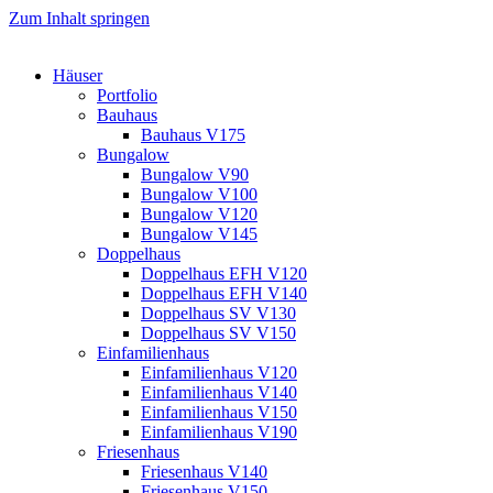
Zum Inhalt springen
Häuser
Portfolio
Bauhaus
Bauhaus V175
Bungalow
Bungalow V90
Bungalow V100
Bungalow V120
Bungalow V145
Doppelhaus
Doppelhaus EFH V120
Doppelhaus EFH V140
Doppelhaus SV V130
Doppelhaus SV V150
Einfamilienhaus
Einfamilienhaus V120
Einfamilienhaus V140
Einfamilienhaus V150
Einfamilienhaus V190
Friesenhaus
Friesenhaus V140
Friesenhaus V150