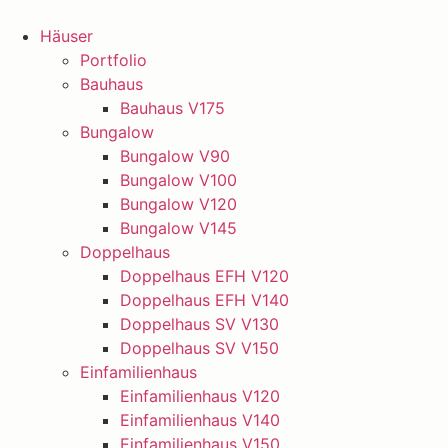
Zum
Inhalt
Häuser
springen
Portfolio
Bauhaus
Bauhaus V175
Bungalow
Bungalow V90
Bungalow V100
Bungalow V120
Bungalow V145
Doppelhaus
Doppelhaus EFH V120
Doppelhaus EFH V140
Doppelhaus SV V130
Doppelhaus SV V150
Einfamilienhaus
Einfamilienhaus V120
Einfamilienhaus V140
Einfamilienhaus V150