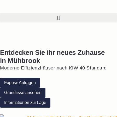
Entdecken Sie ihr neues Zuhause
Leben
am Einfelder See
in Mühbrook
Moderne Effizienzhäuser nach KfW 40 Standard
Ein Zuhause, wo andere
Urlaub machen
Exposé Anfragen
Grundrisse ansehen
Mehr erfahren
Informationen zur Lage